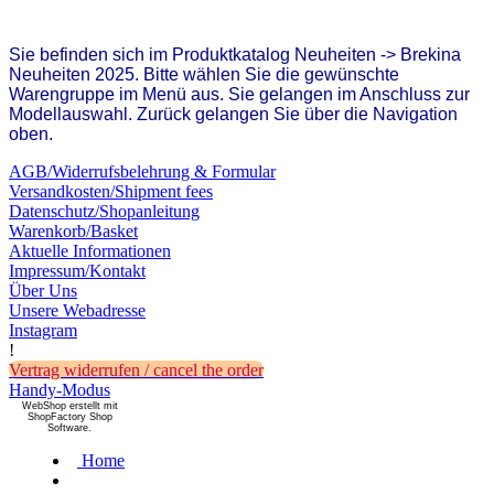
Sie befinden sich im Produktkatalog Neuheiten -> Brekina
Neuheiten 2025. Bitte wählen Sie die gewünschte
Warengruppe im Menü aus. Sie gelangen im Anschluss zur
Modellauswahl. Zurück gelangen Sie über die Navigation
oben.
AGB/Widerrufsbelehrung & Formular
Versandkosten/Shipment fees
Datenschutz/Shopanleitung
Warenkorb/Basket
Aktuelle Informationen
Impressum/Kontakt
Über Uns
Unsere Webadresse
Instagram
!
Vertrag widerrufen / cancel the order
Handy-Modus
WebShop erstellt mit
ShopFactory Shop
Software.
Home