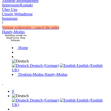
Aktuelle Informationen
Impressum/Kontakt
Über Uns
Unsere Webadresse
Instagram
!
Vertrag widerrufen / cancel the order
Handy-Modus
WebShop erstellt mit
ShopFactory Shop
Software.
Home
Deutsch (German)
English (English
UK)
Desktop-Modus
Handy-Modus
0
Deutsch (German)
English (English
UK)