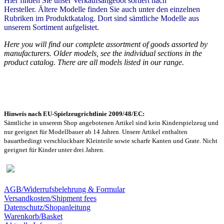
Hier finden Sie unser Verkaufsangebot sortiert nach
Hersteller. Ältere Modelle finden Sie auch unter den einzelnen
Rubriken
im Produktkatalog. Dort sind sämtliche Modelle aus
unserem Sortiment aufgelistet.
Here you will find our complete
assortment of goods assorted
by
manufacturers
.
Older models
, see
the individual sections
in the
product catalog
.
There
are
all m
odels listed
in our range
.
Hinweis nach EU-Spielzeugrichtlinie 2009/48/EC:
Sämtliche in unserem Shop angebotenen Artikel sind k
ein Kinderspielzeug und
nur geeignet für Modellbauer ab 14 Jahren. Unsere Artikel enthalten
bauartbedingt verschluckbare Kleinteile sowie scharfe Kanten und Grate. Nicht
geeignet für Kinder unter drei Jahren.
AGB/Widerrufsbelehrung & Formular
Versandkosten/Shipment fees
Datenschutz/Shopanleitung
Warenkorb/Basket