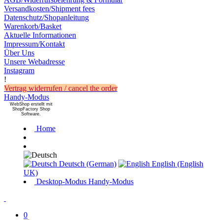
Versandkosten/Shipment fees
Datenschutz/Shopanleitung
Warenkorb/Basket
Aktuelle Informationen
Impressum/Kontakt
Über Uns
Unsere Webadresse
Instagram
!
Vertrag widerrufen / cancel the order
Handy-Modus
WebShop erstellt mit
ShopFactory Shop
Software.
Home
Deutsch (German)
English (English
UK)
Desktop-Modus
Handy-Modus
0